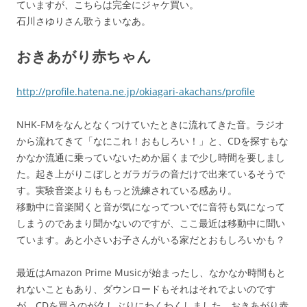
ていますが、こちらは完全にジャケ買い。
石川さゆりさん歌うまいなあ。
おきあがり赤ちゃん
http://profile.hatena.ne.jp/okiagari-akachans/profile
NHK-FMをなんとなくつけていたときに流れてきた音。ラジオ
から流れてきて「なにこれ！おもしろい！」と、CDを探すもな
かなか流通に乗っていないためか届くまで少し時間を要しまし
た。起き上がりこぼしとガラガラの音だけで出来ているそうで
す。実験音楽よりももっと洗練されている感あり。
移動中に音楽聞くと音が気になってついでに音符も気になって
しまうのであまり聞かないのですが、ここ最近は移動中に聞い
ています。あと小さいお子さんがいる家だとおもしろいかも？
最近はAmazon Prime Musicが始まったし、なかなか時間もと
れないこともあり、ダウンロードもそれはそれでよいのです
が、CDを買うのが久しぶりにわくわくしました。おきあがり赤