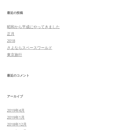
ン
だ
ド
さ
ゲ
ウ
い
で
(
最近の投稿
ー
開
新
き
し
シ
ま
い
昭和から平成にやってきました
す
ウ
ョ
)
ィ
正月
ン
ド
ン
2018
ウ
で
さよならスペースワールド
開
き
東京旅行
ま
す
)
最近のコメント
アーカイブ
2019年4月
2019年1月
2018年12月