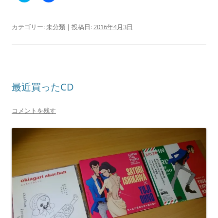
ッ
c
ク
e
し
b
て
o
カテゴリー:
未分類
| 投稿日:
2016年4月3日
|
T
o
w
k
i
で
t
共
t
有
e
す
r
る
で
に
共
は
最近買ったCD
有
ク
(
リ
新
ッ
し
ク
コメントを残す
い
し
ウ
て
ィ
く
ン
だ
ド
さ
ウ
い
で
(
開
新
き
し
ま
い
す
ウ
)
ィ
ン
ド
ウ
で
開