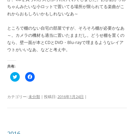
ちゃんみたいな小ロットで置いてる場所が限られてる楽曲がこ
れからおもしろいかもしれないなあ～
ところで棚のない自宅の部屋ですが、そろそろ棚が必要かなあ
～。カメラの機材も適当に置いたままだし。どうせ棚を置くの
なら、壁一面が本とCDとDVD・Blu-rayで埋まるようなレイア
ウトがいいなあ、などと考え中。
共有:
ク
F
リ
a
ッ
c
ク
e
し
b
て
o
カテゴリー:
未分類
| 投稿日:
2016年1月24日
|
T
o
w
k
i
で
t
共
t
有
e
す
r
る
で
に
共
は
2016