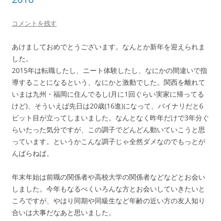
有
ク
(
リ
新
ッ
し
ク
コメントを残す
い
し
ウ
て
ィ
く
ン
だ
あけましておめでとうございます。なんとか新年を迎えられま
ド
さ
した。
ウ
い
で
(
2015年は転職したし、ニート体験したし、なにかの間違いで指
開
新
き
し
導することになるという、なにかと激動でした。関西を離れて
ま
い
す
ウ
いまは九州・福岡に住んでるし(月に1回ぐらい実家に帰ってる
)
ィ
ン
けど)、そういえば先日は20歳(16進)になって、バイナリだと6
ド
ウ
ビット目が立ってしまいました。なんとなく昨年だけで3年分ぐ
で
開
らいたった気分ですが、この調子でどんどん動いていこうと思
き
っています。というかこんな調子じゃ全然ダメなのでもっとが
ま
す
んばらねば。
)
年末年始は前職の関係者や高校大学の関係者などなどとお会い
しました。今年もなるべくいろんな方とお会いしていきたいと
ころですが、やはり同期や同級生など年齢の近い方の友人知り
合いは大事だなあと思いました。