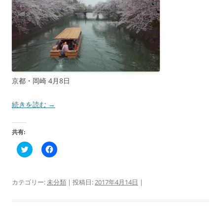
京都・岡崎 4月8日
続きを読む
→
共有:
ク
F
リ
a
ッ
c
ク
e
し
b
て
o
カテゴリー:
未分類
| 投稿日:
2017年4月14日
|
T
o
w
k
i
で
t
共
t
有
e
す