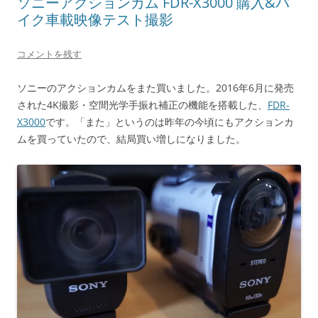
ソニーアクションカム FDR-X3000 購入&バ
有
ク
(
リ
イク車載映像テスト撮影
新
ッ
し
ク
い
し
ウ
て
コメントを残す
ィ
く
ン
だ
ド
さ
ソニーのアクションカムをまた買いました。2016年6月に発売
ウ
い
で
(
された4K撮影・空間光学手振れ補正の機能を搭載した、
FDR-
開
新
き
し
X3000
です。「また」というのは昨年の今頃にもアクションカ
ま
い
す
ウ
ムを買っていたので、結局買い増しになりました。
)
ィ
ン
ド
ウ
で
開
き
ま
す
)