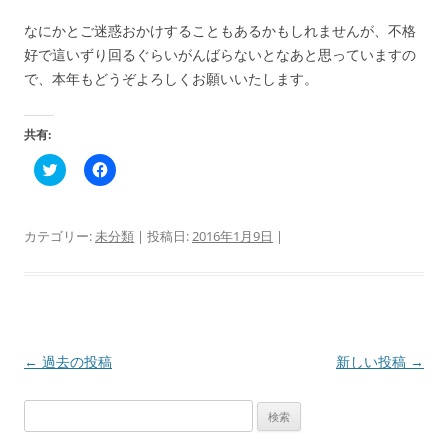
なにかとご迷惑おかけすることもあるかもしれませんが、不格
好で這いずり回るぐらいがんばらないとなあと思っていますの
で、本年もどうぞよろしくお願いいたします。
共有:
ク
F
リ
a
ッ
c
ク
e
し
b
て
o
カテゴリー:
未分類
| 投稿日:
2016年1月9日
|
T
o
w
k
i
で
t
共
t
有
e
す
r
る
で
に
共
は
投
←
過去の投稿
新しい投稿
→
有
ク
(
リ
新
ッ
稿
し
ク
検
い
し
ナ
ウ
て
索:
ィ
く
ビ