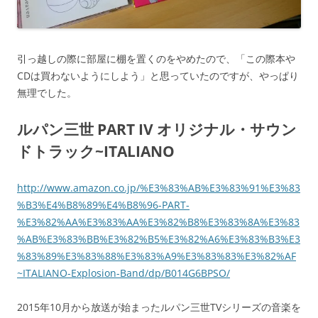
き
ま
す
)
引っ越しの際に部屋に棚を置くのをやめたので、「この際本や
CDは買わないようにしよう」と思っていたのですが、やっぱり
無理でした。
ルパン三世 PART IV オリジナル・サウン
ドトラック~ITALIANO
http://www.amazon.co.jp/%E3%83%AB%E3%83%91%E3%83
%B3%E4%B8%89%E4%B8%96-PART-
%E3%82%AA%E3%83%AA%E3%82%B8%E3%83%8A%E3%83
%AB%E3%83%BB%E3%82%B5%E3%82%A6%E3%83%B3%E3
%83%89%E3%83%88%E3%83%A9%E3%83%83%E3%82%AF
~ITALIANO-Explosion-Band/dp/B014G6BPSO/
2015年10月から放送が始まったルパン三世TVシリーズの音楽を