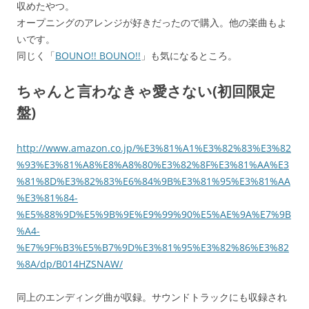
収めたやつ。
オープニングのアレンジが好きだったので購入。他の楽曲もよ
いです。
同じく「
BOUNO!! BOUNO!!
」も気になるところ。
ちゃんと言わなきゃ愛さない(初回限定
盤)
http://www.amazon.co.jp/%E3%81%A1%E3%82%83%E3%82
%93%E3%81%A8%E8%A8%80%E3%82%8F%E3%81%AA%E3
%81%8D%E3%82%83%E6%84%9B%E3%81%95%E3%81%AA
%E3%81%84-
%E5%88%9D%E5%9B%9E%E9%99%90%E5%AE%9A%E7%9B
%A4-
%E7%9F%B3%E5%B7%9D%E3%81%95%E3%82%86%E3%82
%8A/dp/B014HZSNAW/
同上のエンディング曲が収録。サウンドトラックにも収録され