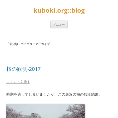
kuboki.org::blog
コ
メニュー
ン
テ
ン
ツ
へ
「
未分類
」カテゴリーアーカイブ
ス
キ
ッ
プ
桜の観測-2017
コメントを残す
時期を逃してしまいましたが、この最近の桜の観測結果。