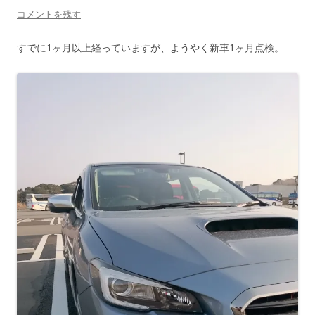
新
ッ
し
ク
コメントを残す
い
し
ウ
て
ィ
く
ン
だ
すでに1ヶ月以上経っていますが、ようやく新車1ヶ月点検。
ド
さ
ウ
い
で
(
開
新
き
し
ま
い
す
ウ
)
ィ
ン
ド
ウ
で
開
き
ま
す
)