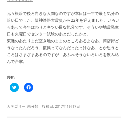
い
し
ウ
て
ィ
く
ン
だ
元々根暗で後ろ向きな人間なのですが本日は一年で最も気分の
ド
さ
暗い日でした。阪神淡路大震災から22年を迎えました。いろい
ウ
い
で
(
ろあって今年はわりとキツい目な気分です。そういや地震発生
開
新
き
し
日も火曜日でセンター試験のあとだったかと。
ま
い
す
ウ
東灘のあたりまだ空き地のままのところあるよなあ、商店街ど
)
ィ
ン
うなったんだろう、復興ってなんだったっけなあ、とか思うと
ド
ウ
ころはさまざまあるのですが、あふれそうないろいろを飲み込
で
開
んで合掌。
き
ま
す
)
共有:
ク
F
リ
a
ッ
c
ク
e
し
b
て
o
カテゴリー:
未分類
| 投稿日:
2017年1月17日
|
T
o
w
k
i
で
t
共
t
有
e
す