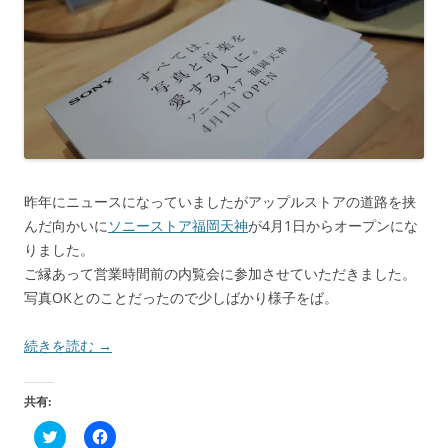
ド
ウ
で
開
き
ま
す
)
昨年にニュースになっていましたがアップルストアの道路を挟
んだ向かいに
ソニーストア福岡天神
が4月1日からオープンにな
りました。
ご縁あって営業時間前の内覧会に参加させていただきました。
写真OKとのことだったので少しばかり様子をば。
続きを読む
→
共有:
ク
F
リ
a