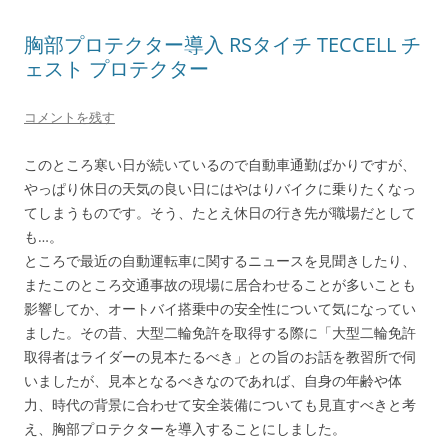
r
る
で
に
共
は
胸部プロテクター導入 RSタイチ TECCELL チ
有
ク
(
リ
ェスト プロテクター
新
ッ
し
ク
い
し
ウ
て
コメントを残す
ィ
く
ン
だ
ド
さ
このところ寒い日が続いているので自動車通勤ばかりですが、
ウ
い
で
(
やっぱり休日の天気の良い日にはやはりバイクに乗りたくなっ
開
新
き
し
てしまうものです。そう、たとえ休日の行き先が職場だとして
ま
い
す
ウ
も…。
)
ィ
ン
ところで最近の自動運転車に関するニュースを見聞きしたり、
ド
ウ
またこのところ交通事故の現場に居合わせることが多いことも
で
開
影響してか、オートバイ搭乗中の安全性について気になってい
き
ました。その昔、大型二輪免許を取得する際に「大型二輪免許
ま
す
取得者はライダーの見本たるべき」との旨のお話を教習所で伺
)
いましたが、見本となるべきなのであれば、自身の年齢や体
力、時代の背景に合わせて安全装備についても見直すべきと考
え、胸部プロテクターを導入することにしました。