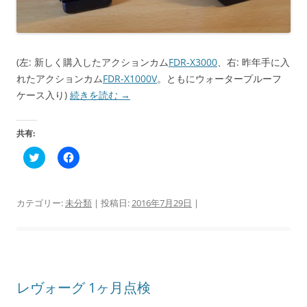
(左: 新しく購入したアクションカム
FDR-X3000
、右: 昨年手に入
れたアクションカム
FDR-X1000V
。ともにウォータープルーフ
ケース入り)
続きを読む
→
共有:
ク
F
リ
a
ッ
c
ク
e
し
b
て
o
カテゴリー:
未分類
| 投稿日:
2016年7月29日
|
T
o
w
k
i
で
t
共
t
有
e
す
r
る
で
に
共
は
レヴォーグ 1ヶ月点検
有
ク
(
リ