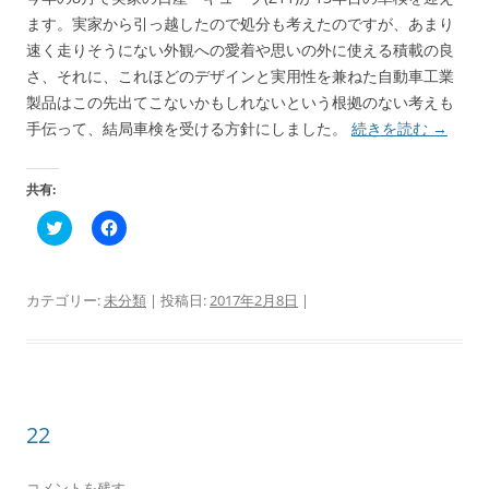
ド
さ
ます。実家から引っ越したので処分も考えたのですが、あまり
ウ
い
で
(
速く走りそうにない外観への愛着や思いの外に使える積載の良
開
新
き
し
さ、それに、これほどのデザインと実用性を兼ねた自動車工業
ま
い
す
ウ
製品はこの先出てこないかもしれないという根拠のない考えも
)
ィ
ン
手伝って、結局車検を受ける方針にしました。
続きを読む
→
ド
ウ
で
開
共有:
き
ま
す
ク
F
)
リ
a
ッ
c
ク
e
し
b
て
o
カテゴリー:
未分類
| 投稿日:
2017年2月8日
|
T
o
w
k
i
で
t
共
t
有
e
す
r
る
で
に
共
は
22
有
ク
(
リ
新
ッ
し
ク
コメントを残す