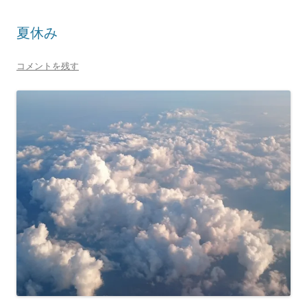
r
る
で
に
共
は
夏休み
有
ク
(
リ
新
ッ
し
ク
コメントを残す
い
し
ウ
て
ィ
く
ン
だ
ド
さ
ウ
い
で
(
開
新
き
し
ま
い
す
ウ
)
ィ
ン
ド
ウ
で
開
き
ま
す
)