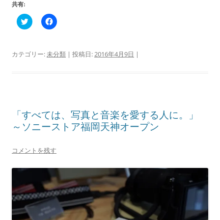
共有:
ク
F
リ
a
ッ
c
ク
e
し
b
て
o
カテゴリー:
未分類
| 投稿日:
2016年4月9日
|
T
o
w
k
i
で
t
共
t
有
e
す
r
る
で
に
共
は
「すべては、写真と音楽を愛する人に。」
有
ク
(
リ
～ソニーストア福岡天神オープン
新
ッ
し
ク
い
し
ウ
て
コメントを残す
ィ
く
ン
だ
ド
さ
ウ
い
で
(
開
新
き
し
ま
い
す
ウ
)
ィ
ン