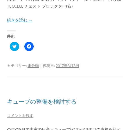
TECCELL チェスト プロテクター(右)
続きを読む
→
共有:
ク
F
リ
a
ッ
c
ク
e
し
b
て
o
カテゴリー:
未分類
| 投稿日:
2017年3月3日
|
T
o
w
k
i
で
t
共
t
有
e
す
r
る
で
に
共
は
キューブの整備を検討する
有
ク
(
リ
新
ッ
し
ク
コメントを残す
い
し
ウ
て
ィ
く
ン
だ
今年の8月で実家の日産・キューブ(Z11)が13年目の車検を迎え