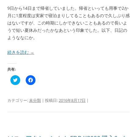
9日から14日まで帰省していました。帰省といっても用事で2か
月に1度程度は実家で寝泊まりしてることもあるので久しぶり感
はないですが、この時期にしかできないこともあるので長いよ
うで短い夏休みだったかなあという印象でした。以下、日記の
ようななにか。
続きを読む
→
共有:
ク
F
リ
a
ッ
c
ク
e
し
b
て
o
カテゴリー:
未分類
| 投稿日:
2016年8月17日
|
T
o
w
k
i
で
t
共
t
有
e
す
r
る
で
に
共
は