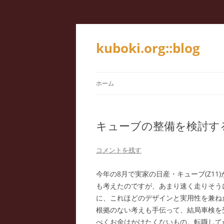
kuboki.org::blog
ホーム
キューブの整備を検討す
コメントを残す
今年の8月で実家の日産・キューブ(Z1
も考えたのですが、あまり速く走りそう
に、これほどのデザインと実用性を兼ね
根拠のない考えも手伝って、結局車検を
べくお金はかけたくないもの。転職して