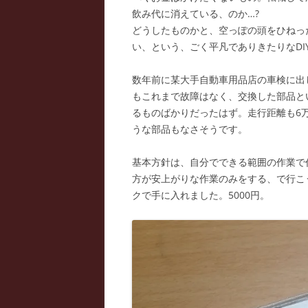
飲み代に消えている、のか…?
どうしたものかと、空っぽの頭をひねっ
い、という、ごく平凡でありきたりなDI
数年前に某大手自動車用品店の車検に出
もこれまで故障はなく、交換した部品と
るものばかりだったはず。走行距離も6
うな部品もなさそうです。
基本方針は、自分でできる範囲の作業で
方が安上がりな作業のみをする、で行こ
クで手に入れました。5000円。