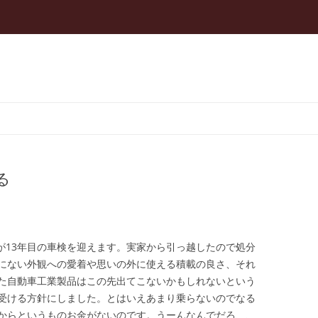
コ
ン
テ
ン
ツ
へ
ス
る
キ
ッ
プ
1)が13年目の車検を迎えます。実家から引っ越したので処分
にない外観への愛着や思いの外に使える積載の良さ、それ
た自動車工業製品はこの先出てこないかもしれないという
受ける方針にしました。
とはいえあまり乗らないのでなる
からというものお金がないのです。うーんなんでだろ、、