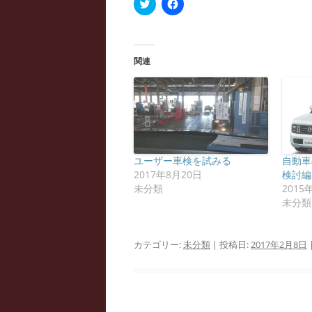
ク
F
リ
a
ッ
c
ク
e
し
b
て
o
T
o
関連
w
k
i
で
t
共
t
有
e
す
r
る
で
に
共
は
有
ク
(
リ
新
ッ
ユーザー車検を試みる
自動車
し
ク
い
し
2017年8月20日
検討編
ウ
て
未分類
2015
ィ
く
ン
だ
未分類
ド
さ
ウ
い
で
(
開
新
カテゴリー:
未分類
| 投稿日:
2017年2月8日
き
し
ま
い
す
ウ
)
ィ
ン
ド
ウ
で