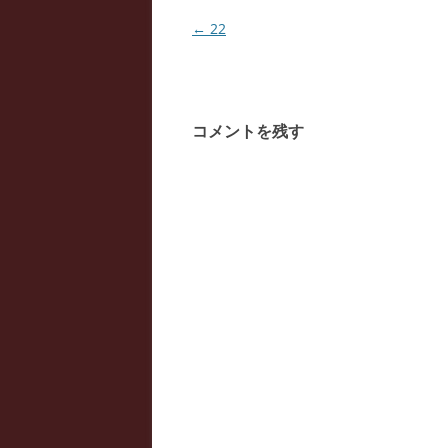
開
き
投
←
22
ま
す
稿
)
ナ
ビ
コメントを残す
ゲ
ー
シ
ョ
ン