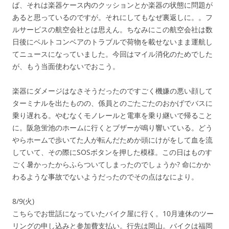
ば、それは楽器ケース内のクッションとか楽器の状態に問題が
あると思っているのですが。それにしてもなぜ裏返しに。。フ
ルサービスの航空会社とは思えん。ちなみにこの航空会社は数
日後にベルトコンベアのトラブルで荷物を載せないまま運航し
てニュースになっていました。今回はマイル消化のためでした
が、もう当面使わないでおこう。
楽器にダメージはなさそうだったのですごく機嫌の悪い顔して
ターミナルを出たものの、係員とのごたごたのおかげでバスに
乗り遅れる。やむなくモノレールと電車を乗り継いで帰ること
に。阪急蛍池のホームに行くとブザーが鳴り響いている。どう
やらホームで歩いてた人が転んだためか頭にけがをして血を流
していて、その際にSOSボタンを押した模様。この日はものす
ごく暑かったからふらついてしまったのでしょうか? 命にかか
わるような事故でないようだったのでその点はなにより。
8/9(火)
こちらでお世話になっていたバイク屋に行く。10月連休のツー
リングの申し込みと参加費支払い。行先は岡山。バイクは福岡