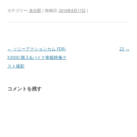
す
)
カテゴリー:
未分類
| 投稿日:
2016年8月17日
|
投
←
ソニーアクションカム FDR-
22
→
稿
X3000 購入&バイク車載映像テ
ナ
スト撮影
ビ
ゲ
コメントを残す
ー
シ
ョ
ン