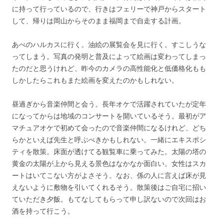
に持って行っているので、行きはフェリーで神戸からスタート
して、帰りは岡山からそのまま福岡まで自走する計画。
あべのハルカスに行く。油絵の展覧会を見に行く。すこしうな
ってしまう。写真の発明と普及によって絵画は変わってしまっ
たのだと思うけれど、昨今のカメラの高性能化と低価格化もも
しかしたらこれもまた絵画を変えたのかもしれない。
昼過ぎから音楽仲間と会う。長年オケで活躍されていたが定年
になってからは地域のコンサートを開いているそう。最初がア
マチュアオケで初めて会ったので音楽仲間になるけれど、どち
らかといえば先生と呼ぶべきかもしれない。一緒にエキスポシ
ティを散策。床面が透けてる観覧車に乗ってみた。太陽の塔の
黄金の太陽が上から見える景色はなかなか面白い。女性はスカ
ートはいてこない方がよさそう。なお、係の人に言えば床が見
えないように敷物を引いてくれるそう。散策後はご自宅に招い
ていただき夕飯。もてなしてもらって申し訳ないので次回はお
酒を持って行こう。