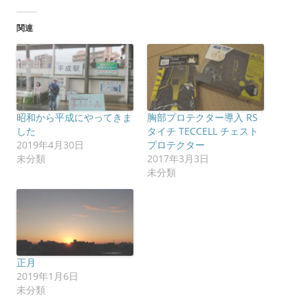
し
b
て
o
T
o
関連
w
k
i
で
t
共
t
有
e
す
r
る
で
に
共
は
有
ク
(
リ
昭和から平成にやってきま
胸部プロテクター導入 RS
新
ッ
し
ク
した
タイチ TECCELL チェスト
い
し
2019年4月30日
プロテクター
ウ
て
ィ
く
未分類
2017年3月3日
ン
だ
未分類
ド
さ
ウ
い
で
(
開
新
き
し
ま
い
す
ウ
)
ィ
ン
ド
正月
ウ
で
2019年1月6日
開
未分類
き
ま