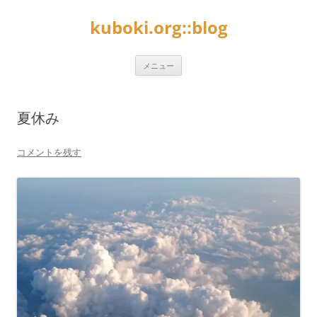
kuboki.org::blog
コ
メニュー
ン
テ
ン
ツ
へ
夏休み
ス
キ
ッ
プ
コメントを残す