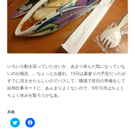
いろいろ動き回っていたせいか、あまり休んだ気になっていな
いのが残念。。ちょっとお疲れ。15日は墓参りの予定だったが
すでに済ませたらしいのでパスして、職場で翌日の準備をして
結局仕事モードに。あんまりよくないので、9月10月はちょく
ちょく休みを取ろうかなあ。
共有:
ク
F
リ
a
ッ
c
ク
e