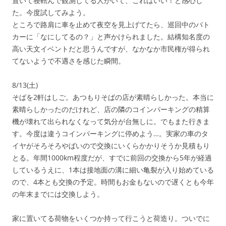
置いて寝転んで観測してる人がいて、これはいい！と感心し
た。今度試してみよう。
ところで路肩に車を止めて夜空を見上げてたら、巡回中のパト
カーに「なにしてるの？」と声かけられました。結構知名度の
高い天文イベントだと思うんですが、なかなか市民権が得られ
てないようで不遇さを感じた瞬間。
8/13(土)
そばを2軒はしご。あつもりそばの店が素晴らしかった。本当に
素晴らしかったのだけれど、店の隣のコインパーキングの精算
機が壊れて出られなくなって気分が台無しに。でもまた行きま
す。今度は違うコインパーキングに停めよう…。実家の車のタ
イヤがそろそろやばいので交換にいくらかかりそうか見積もり
とる。年間1000km程度だが、すでに前回の交換から5年が経過
しているうえに、1本は接地面の溝に細い亀裂が入り始めている
ので、4本とも交換の予定。時間もお金もないので遅くとも今年
の年末までには交換しよう。
家に置いてる荷物をいくつか持って行こうと荷造り。ついでに