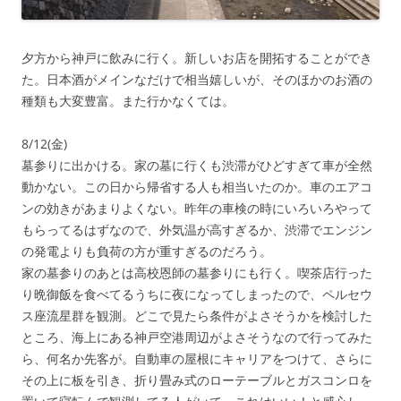
夕方から神戸に飲みに行く。新しいお店を開拓することができ
た。日本酒がメインなだけで相当嬉しいが、そのほかのお酒の
種類も大変豊富。また行かなくては。
8/12(金)
墓参りに出かける。家の墓に行くも渋滞がひどすぎて車が全然
動かない。この日から帰省する人も相当いたのか。車のエアコ
ンの効きがあまりよくない。昨年の車検の時にいろいろやって
もらってるはずなので、外気温が高すぎるか、渋滞でエンジン
の発電よりも負荷の方が重すぎるのだろう。
家の墓参りのあとは高校恩師の墓参りにも行く。喫茶店行った
り晩御飯を食べてるうちに夜になってしまったので、ペルセウ
ス座流星群を観測。どこで見たら条件がよさそうかを検討した
ところ、海上にある神戸空港周辺がよさそうなので行ってみた
ら、何名か先客が。自動車の屋根にキャリアをつけて、さらに
その上に板を引き、折り畳み式のローテーブルとガスコンロを