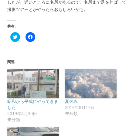
したが、近いところに名所があるので、名所まで足を伸ばして
撮影ツアーとかやったらおもしろいかも。
共有:
ク
F
リ
a
ッ
c
ク
e
し
b
て
o
T
o
関連
w
k
i
で
t
共
t
有
e
す
r
る
で
に
共
は
有
ク
(
リ
昭和から平成にやってきま
夏休み
新
ッ
し
ク
した
2016年8月17日
い
し
2019年4月30日
未分類
ウ
て
ィ
く
未分類
ン
だ
ド
さ
ウ
い
で
(