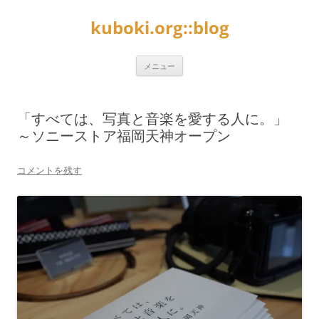
kuboki.org::blog
コ
メニュー
ン
テ
ン
ツ
へ
「すべては、写真と音楽を愛する人に。」
ス
キ
～ソニーストア福岡天神オープン
ッ
プ
コメントを残す