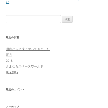
い
。
検
索:
最近の投稿
昭和から平成にやってきました
正月
2018
さよならスペースワールド
東京旅行
最近のコメント
アーカイブ