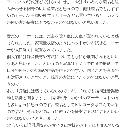
フィルムの時代ほどではないにせよ、やはりいろんな製品を組
み合わせる裾野の広い産業だと思うので、他社製品でもおすす
めのカーボン三脚やPLフィルターなども置いていると、カメラ
の使い方の提案にもつながるのではないかと思いました。
音楽のコーナーには、楽曲を聴く点に力点が置かれていると感
じられました。家電量販店のようにヘッドホンが試せるコーナ
ーが入口近くに配置されていました。
個人的には録音機材や方法についてもなにか展開されるといい
なあと思いました。というのも写真はカメラで自分で撮影して
自分で何らかの記録や作品を作るのですが、同じことを音楽で
も対応させるとすると、録音の方法に当たるのではないかと思
うのです。
あまり身近には感じていないのですが、それでも福岡は音楽活
動も活発と聞きますし、福岡出身・ゆかりのアーティストの方
も多いように思うのです。製品としてICレコーダは並んでいる
のですが、それをどのように使うかを提案する形にするといい
のではないか？と考えました。
(そういえば業務用なのかマイクは大阪のストアにも並んでいな