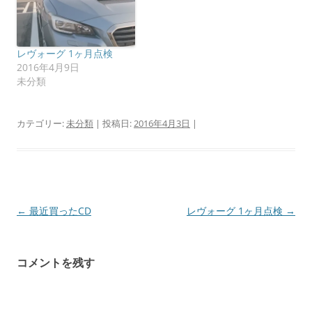
開
新
き
し
ま
い
す
ウ
)
ィ
ン
レヴォーグ 1ヶ月点検
ド
2016年4月9日
ウ
で
未分類
開
き
ま
す
カテゴリー:
未分類
| 投稿日:
2016年4月3日
|
)
投
←
最近買ったCD
レヴォーグ 1ヶ月点検
→
稿
ナ
コメントを残す
ビ
ゲ
ー